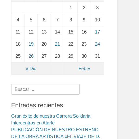
1
2
3
4
5
6
7
8
9
10
11
12
13
14
15
16
17
18
19
20
21
22
23
24
25
26
27
28
29
30
31
« Dic
Feb »
Search
for:
Entradas recientes
Gran éxito de nuestra Carrera Solidaria
Intercentros en Atarfe
PUBLICACIÓN DE NUESTRO ESTRENO
DE LA OBRA ARTÍSTICA «EL VIAJE DE D.