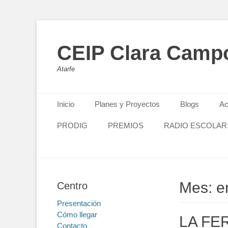
CEIP Clara Camp
Atarfe
Primary Menu
Skip
Inicio
Planes y Proyectos
Blogs
Ac
to
content
PRODIG
PREMIOS
RADIO ESCOLAR
Mes: e
Centro
Presentación
Cómo llegar
LA FE
Contacto