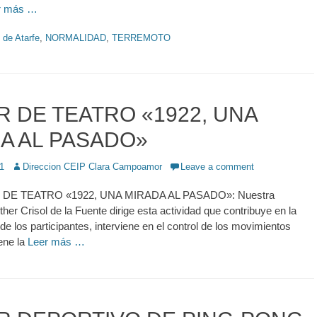
r más …
 de Atarfe
,
NORMALIDAD
,
TERREMOTO
R DE TEATRO «1922, UNA
A AL PASADO»
1
Author
Direccion CEIP Clara Campoamor
Leave a comment
E TEATRO «1922, UNA MIRADA AL PASADO»: Nuestra
er Crisol de la Fuente dirige esta actividad que contribuye en la
de los participantes, interviene en el control de los movimientos
iene la
Leer más …