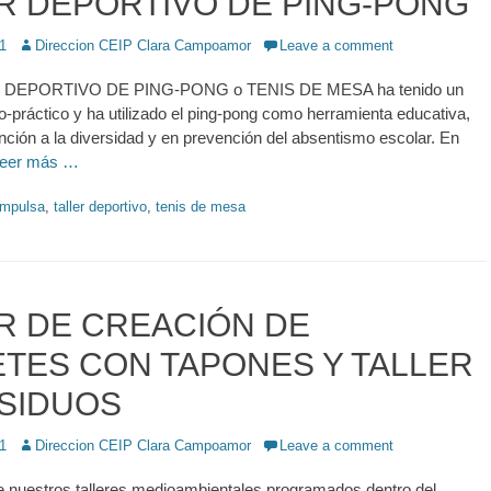
R DEPORTIVO DE PING-PONG
1
Author
Direccion CEIP Clara Campoamor
Leave a comment
EPORTIVO DE PING-PONG o TENIS DE MESA ha tenido un
co-práctico y ha utilizado el ping-pong como herramienta educativa,
nción a la diversidad y en prevención del absentismo escolar. En
eer más …
impulsa
,
taller deportivo
,
tenis de mesa
R DE CREACIÓN DE
TES CON TAPONES Y TALLER
SIDUOS
1
Author
Direccion CEIP Clara Campoamor
Leave a comment
nuestros talleres medioambientales programados dentro del