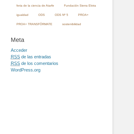
feria de la ciencia de Atarfe
Fundación Sierra Elvira
igualdad
ODS
ODS Nº 5
PROA+
PROA+ TRANSFÓRMATE
sostenibilidad
Meta
Acceder
RSS
de las entradas
RSS
de los comentarios
WordPress.org