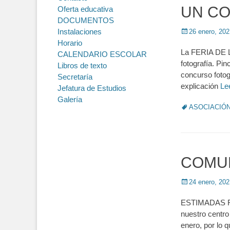
UN CO
Oferta educativa
DOCUMENTOS
Instalaciones
Posted
26 enero, 202
on
Horario
La FERIA DE L
CALENDARIO ESCOLAR
fotografía. Pi
Libros de texto
concurso fotog
Secretaría
explicación
Le
Jefatura de Estudios
Galería
Tags
ASOCIACIÓN
COMUN
Posted
24 enero, 202
on
ESTIMADAS FAM
nuestro centro
enero, por lo 