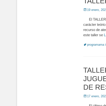
TALLE
Posted
19 enero, 202
on
El TALLER D
carácter teóri
recurso de ate
este taller se
L
Tags
programama 
TALLE
JUGUE
DE RE
Posted
17 enero, 202
on
El último de 