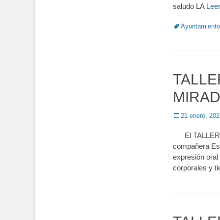
saludo LA
Lee
Tags
Ayuntamiento
TALLE
MIRAD
Posted
21 enero, 202
on
El TALLER D
compañera Esth
expresión oral 
corporales y t