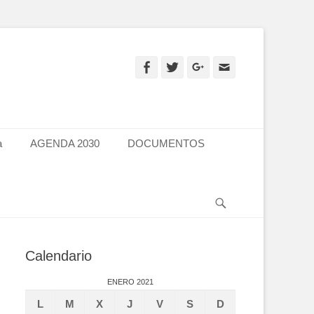
Facebook
Twitter
Googleplus
Email
a
AGENDA 2030
DOCUMENTOS
Search
Calendario
ENERO 2021
L
M
X
J
V
S
D