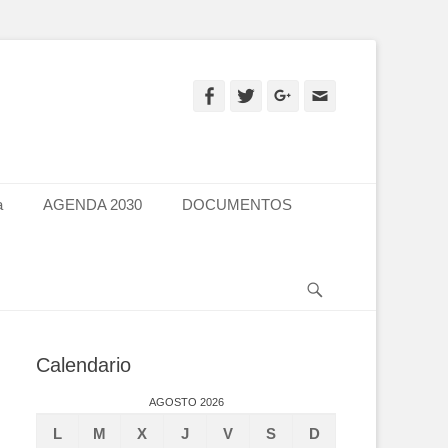
Facebook
Twitter
Googleplus
Email
a
AGENDA 2030
DOCUMENTOS
Search
Calendario
AGOSTO 2026
L
M
X
J
V
S
D