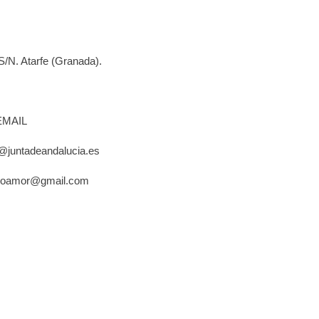
S/N. Atarfe (Granada).
EMAIL
juntadeandalucia.es
poamor@gmail.com