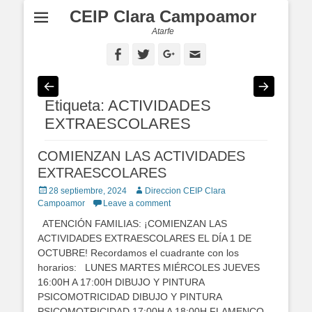
CEIP Clara Campoamor
Atarfe
Facebook
Twitter
Googleplus
Email
Etiqueta: ACTIVIDADES
EXTRAESCOLARES
COMIENZAN LAS ACTIVIDADES
EXTRAESCOLARES
Posted
28 septiembre, 2024
Author
Direccion CEIP Clara
on
Campoamor
Leave a comment
ATENCIÓN FAMILIAS: ¡COMIENZAN LAS
ACTIVIDADES EXTRAESCOLARES EL DÍA 1 DE
OCTUBRE! Recordamos el cuadrante con los
horarios: LUNES MARTES MIÉRCOLES JUEVES
16:00H A 17:00H DIBUJO Y PINTURA
PSICOMOTRICIDAD DIBUJO Y PINTURA
PSICOMOTRICIDAD 17:00H A 18:00H FLAMENCO