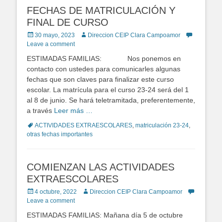
FECHAS DE MATRICULACIÓN Y
FINAL DE CURSO
Posted
30 mayo, 2023
Author
Direccion CEIP Clara Campoamor
on
Leave a comment
ESTIMADAS FAMILIAS: Nos ponemos en
contacto con ustedes para comunicarles algunas
fechas que son claves para finalizar este curso
escolar. La matrícula para el curso 23-24 será del 1
al 8 de junio. Se hará teletramitada, preferentemente,
a través
Leer más …
Tags
ACTIVIDADES EXTRAESCOLARES
,
matriculación 23-24
,
otras fechas importantes
COMIENZAN LAS ACTIVIDADES
EXTRAESCOLARES
Posted
4 octubre, 2022
Author
Direccion CEIP Clara Campoamor
on
Leave a comment
ESTIMADAS FAMILIAS: Mañana día 5 de octubre