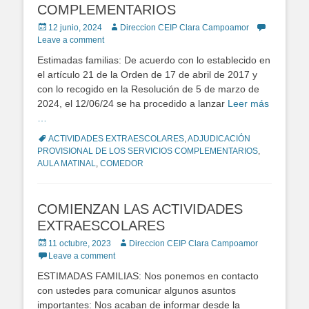
COMPLEMENTARIOS
Posted
12 junio, 2024
Author
Direccion CEIP Clara Campoamor
on
Leave a comment
Estimadas familias: De acuerdo con lo establecido en
el artículo 21 de la Orden de 17 de abril de 2017 y
con lo recogido en la Resolución de 5 de marzo de
2024, el 12/06/24 se ha procedido a lanzar
Leer más
…
Tags
ACTIVIDADES EXTRAESCOLARES
,
ADJUDICACIÓN
PROVISIONAL DE LOS SERVICIOS COMPLEMENTARIOS
,
AULA MATINAL
,
COMEDOR
COMIENZAN LAS ACTIVIDADES
EXTRAESCOLARES
Posted
11 octubre, 2023
Author
Direccion CEIP Clara Campoamor
on
Leave a comment
ESTIMADAS FAMILIAS: Nos ponemos en contacto
con ustedes para comunicar algunos asuntos
importantes: Nos acaban de informar desde la