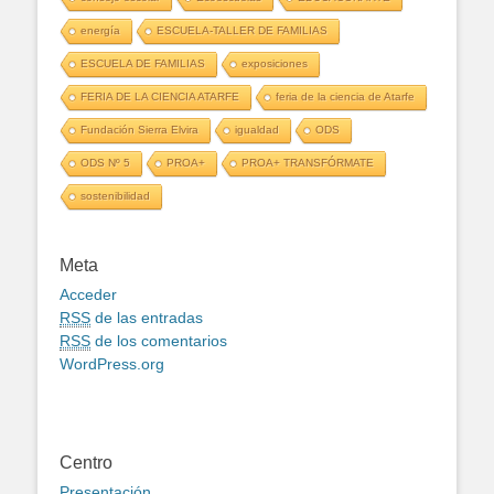
energía
ESCUELA-TALLER DE FAMILIAS
ESCUELA DE FAMILIAS
exposiciones
FERIA DE LA CIENCIA ATARFE
feria de la ciencia de Atarfe
Fundación Sierra Elvira
igualdad
ODS
ODS Nº 5
PROA+
PROA+ TRANSFÓRMATE
sostenibilidad
Meta
Acceder
RSS
de las entradas
RSS
de los comentarios
WordPress.org
Centro
Presentación