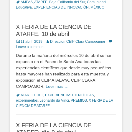
Tags
AMPAS
,
ATARFE
,
Baja California del Sur
,
Comunidad
Educativa
,
EXPERIENCIAS DE INNOVACIÓN
,
MÉXICO
X FERIA DE LA CIENCIA DE
ATARFE: 10 de abril
Posted
11 abril, 2019
Author
Direccion CEIP Clara Campoamor
on
Leave a comment
Durante la mañana del miércoles 10 de abril se han
expuesto en el Paseo de Santa Ana todas las
experiencias científicas que desde muy pequeñitos
hasta mayores han realizado para esta muestra y
exposición el CEIP ATALAYA, CEIP CLARA
CAMPOAMOR,
Leer más …
Tags
ATARFECHEF
,
EXPERIENCIAS CIENTÍFICAS
,
experimentos
,
Leonardo da Vinci
,
PREMIOS
,
X FERIA DE LA
CIENCIA DE ATARFE
X FERIA DE LA CIENCIA DE