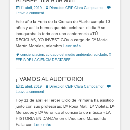
ATARFE: día 9 de abril
Posted
11 abril, 2019
Author
Direccion CEIP Clara Campoamor
on
Leave a comment
Este año la Feria de la Ciencia de Atarfe cumple 10
años y así lo hemos querido celebrar: el día 9 se
inauguraba la feria con una conferencia «TÚ
RECICLAS, YO INVESTIGO» a cargo de Dª María
Martín Morales, miembro
Leer más …
Tags
concienciación
,
cuidado del medio ambiente
,
reciclado
,
X
FERIA DE LA CIENCIA DE ATARFE
¡ VAMOS AL AUDITORIO!
Posted
11 abril, 2019
Author
Direccion CEIP Clara Campoamor
on
Leave a comment
Hoy 11 de abril el Tercer Ciclo de Primaria ha asistido
junto con sus profesoras: Dª Rosa Mati, Dª Violeta, Dª
Mercedes y Dª Verónica al concierto de música «LA
HISTORIA EN DANZA» en el Auditorio Manuel de
Falla con
Leer más …