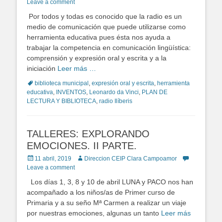
on
Leave a comment
Por todos y todas es conocido que la radio es un
medio de comunicación que puede utilizarse como
herramienta educativa pues ésta nos ayuda a
trabajar la competencia en comunicación lingüística:
comprensión y expresión oral y escrita y a la
iniciación
Leer más …
Tags
biblioteca municipal
,
expresión oral y escrita
,
herramienta
educativa
,
INVENTOS
,
Leonardo da Vinci
,
PLAN DE
LECTURA Y BIBLIOTECA
,
radio Ilíberis
TALLERES: EXPLORANDO
EMOCIONES. II PARTE.
Posted
11 abril, 2019
Author
Direccion CEIP Clara Campoamor
on
Leave a comment
Los días 1, 3, 8 y 10 de abril LUNA y PACO nos han
acompañado a los niños/as de Primer curso de
Primaria y a su seño Mª Carmen a realizar un viaje
por nuestras emociones, algunas un tanto
Leer más