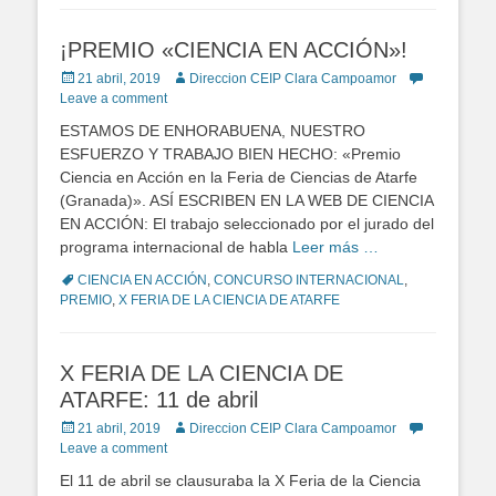
¡PREMIO «CIENCIA EN ACCIÓN»!
Posted
21 abril, 2019
Author
Direccion CEIP Clara Campoamor
on
Leave a comment
ESTAMOS DE ENHORABUENA, NUESTRO
ESFUERZO Y TRABAJO BIEN HECHO: «Premio
Ciencia en Acción en la Feria de Ciencias de Atarfe
(Granada)». ASÍ ESCRIBEN EN LA WEB DE CIENCIA
EN ACCIÓN: El trabajo seleccionado por el jurado del
programa internacional de habla
Leer más …
Tags
CIENCIA EN ACCIÓN
,
CONCURSO INTERNACIONAL
,
PREMIO
,
X FERIA DE LA CIENCIA DE ATARFE
X FERIA DE LA CIENCIA DE
ATARFE: 11 de abril
Posted
21 abril, 2019
Author
Direccion CEIP Clara Campoamor
on
Leave a comment
El 11 de abril se clausuraba la X Feria de la Ciencia