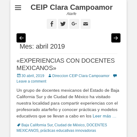
CEIP Clara Campoamor
Atarfe
Facebook
Twitter
Googleplus
Email
Mes: abril 2019
«EXPERIENCIAS CON DOCENTES
MEXICANOS»
Posted
30 abril, 2019
Author
Direccion CEIP Clara Campoamor
on
Leave a comment
Un grupo de docentes mexicanos del Estado de Baja
California Sur y de Ciudad de México ha visitado
nuestra localidad para compartir experiencias con el
profesorado atarfeño y conocer prácticas y modelos
educativos que se llevan a cabo en los
Leer más …
Tags
Baja California Sur
,
Ciudad de México
,
DOCENTES
MEXICANOS
,
prácticas educativas innovadoras