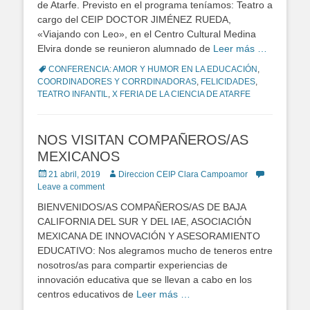
de Atarfe. Previsto en el programa teníamos: Teatro a
cargo del CEIP DOCTOR JIMÉNEZ RUEDA,
«Viajando con Leo», en el Centro Cultural Medina
Elvira donde se reunieron alumnado de
Leer más …
Tags
CONFERENCIA: AMOR Y HUMOR EN LA EDUCACIÓN
,
COORDINADORES Y CORRDINADORAS
,
FELICIDADES
,
TEATRO INFANTIL
,
X FERIA DE LA CIENCIA DE ATARFE
NOS VISITAN COMPAÑEROS/AS
MEXICANOS
Posted
21 abril, 2019
Author
Direccion CEIP Clara Campoamor
on
Leave a comment
BIENVENIDOS/AS COMPAÑEROS/AS DE BAJA
CALIFORNIA DEL SUR Y DEL IAE, ASOCIACIÓN
MEXICANA DE INNOVACIÓN Y ASESORAMIENTO
EDUCATIVO: Nos alegramos mucho de teneros entre
nosotros/as para compartir experiencias de
innovación educativa que se llevan a cabo en los
centros educativos de
Leer más …