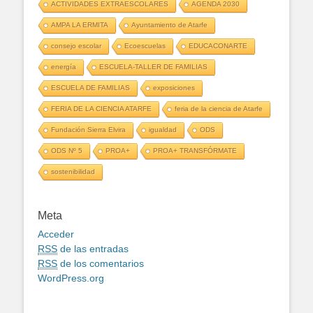
ACTIVIDADES EXTRAESCOLARES
AGENDA 2030
AMPA LA ERMITA
Ayuntamiento de Atarfe
consejo escolar
Ecoescuelas
EDUCACONARTE
energía
ESCUELA-TALLER DE FAMILIAS
ESCUELA DE FAMILIAS
exposiciones
FERIA DE LA CIENCIA ATARFE
feria de la ciencia de Atarfe
Fundación Sierra Elvira
igualdad
ODS
ODS Nº 5
PROA+
PROA+ TRANSFÓRMATE
sostenibilidad
Meta
Acceder
RSS
de las entradas
RSS
de los comentarios
WordPress.org