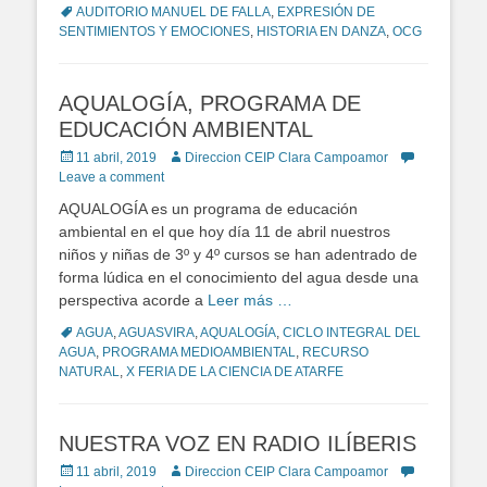
Tags
AUDITORIO MANUEL DE FALLA
,
EXPRESIÓN DE
SENTIMIENTOS Y EMOCIONES
,
HISTORIA EN DANZA
,
OCG
AQUALOGÍA, PROGRAMA DE
EDUCACIÓN AMBIENTAL
Posted
11 abril, 2019
Author
Direccion CEIP Clara Campoamor
on
Leave a comment
AQUALOGÍA es un programa de educación
ambiental en el que hoy día 11 de abril nuestros
niños y niñas de 3º y 4º cursos se han adentrado de
forma lúdica en el conocimiento del agua desde una
perspectiva acorde a
Leer más …
Tags
AGUA
,
AGUASVIRA
,
AQUALOGÍA
,
CICLO INTEGRAL DEL
AGUA
,
PROGRAMA MEDIOAMBIENTAL
,
RECURSO
NATURAL
,
X FERIA DE LA CIENCIA DE ATARFE
NUESTRA VOZ EN RADIO ILÍBERIS
Posted
11 abril, 2019
Author
Direccion CEIP Clara Campoamor