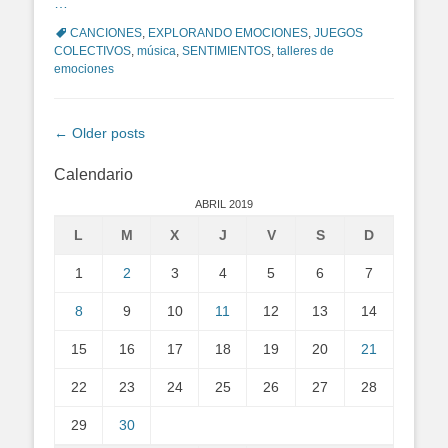
…
Tags
CANCIONES
,
EXPLORANDO EMOCIONES
,
JUEGOS
COLECTIVOS
,
música
,
SENTIMIENTOS
,
talleres de
emociones
Post
←
Older posts
navigation
Calendario
ABRIL 2019
L
M
X
J
V
S
D
1
2
3
4
5
6
7
8
9
10
11
12
13
14
15
16
17
18
19
20
21
22
23
24
25
26
27
28
29
30