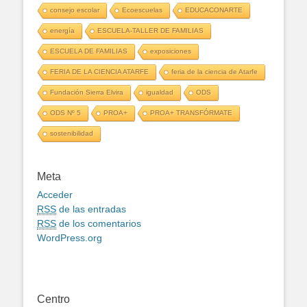
consejo escolar
Ecoescuelas
EDUCACONARTE
energía
ESCUELA-TALLER DE FAMILIAS
ESCUELA DE FAMILIAS
exposiciones
FERIA DE LA CIENCIA ATARFE
feria de la ciencia de Atarfe
Fundación Sierra Elvira
igualdad
ODS
ODS Nº 5
PROA+
PROA+ TRANSFÓRMATE
sostenibilidad
Meta
Acceder
RSS
de las entradas
RSS
de los comentarios
WordPress.org
Centro