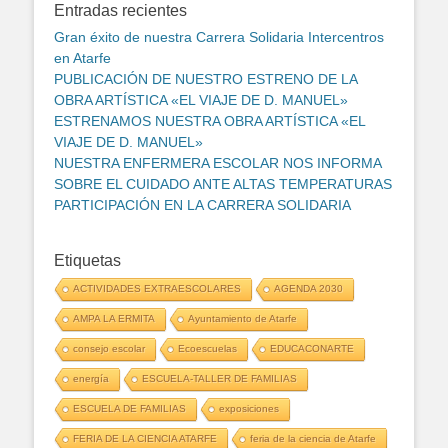
Entradas recientes
Gran éxito de nuestra Carrera Solidaria Intercentros
en Atarfe
PUBLICACIÓN DE NUESTRO ESTRENO DE LA
OBRA ARTÍSTICA «EL VIAJE DE D. MANUEL»
ESTRENAMOS NUESTRA OBRA ARTÍSTICA «EL
VIAJE DE D. MANUEL»
NUESTRA ENFERMERA ESCOLAR NOS INFORMA
SOBRE EL CUIDADO ANTE ALTAS TEMPERATURAS
PARTICIPACIÓN EN LA CARRERA SOLIDARIA
Etiquetas
ACTIVIDADES EXTRAESCOLARES
AGENDA 2030
AMPA LA ERMITA
Ayuntamiento de Atarfe
consejo escolar
Ecoescuelas
EDUCACONARTE
energía
ESCUELA-TALLER DE FAMILIAS
ESCUELA DE FAMILIAS
exposiciones
FERIA DE LA CIENCIA ATARFE
feria de la ciencia de Atarfe