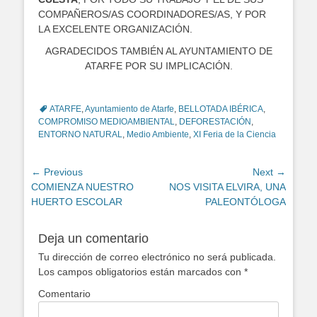
COMPAÑEROS/AS COORDINADORES/AS, Y POR
LA EXCELENTE ORGANIZACIÓN.
AGRADECIDOS TAMBIÉN AL AYUNTAMIENTO DE
ATARFE POR SU IMPLICACIÓN.
Tags
ATARFE
,
Ayuntamiento de Atarfe
,
BELLOTADA IBÉRICA
,
COMPROMISO MEDIOAMBIENTAL
,
DEFORESTACIÓN
,
ENTORNO NATURAL
,
Medio Ambiente
,
XI Feria de la Ciencia
Navegación
← Previous
Next →
Previous
COMIENZA NUESTRO
Next
NOS VISITA ELVIRA, UNA
de
post:
HUERTO ESCOLAR
post:
PALEONTÓLOGA
entradas
Deja un comentario
Tu dirección de correo electrónico no será publicada.
Los campos obligatorios están marcados con
*
Comentario