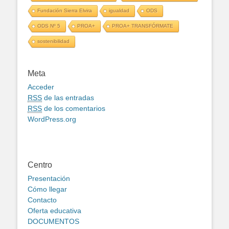
Fundación Sierra Elvira
igualdad
ODS
ODS Nº 5
PROA+
PROA+ TRANSFÓRMATE
sostenibilidad
Meta
Acceder
RSS
de las entradas
RSS
de los comentarios
WordPress.org
Centro
Presentación
Cómo llegar
Contacto
Oferta educativa
DOCUMENTOS