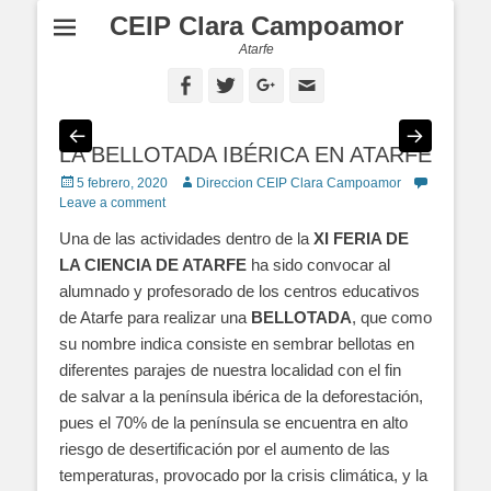
CEIP Clara Campoamor
Atarfe
Facebook
Twitter
Googleplus
Email
LA BELLOTADA IBÉRICA EN ATARFE
Posted
5 febrero, 2020
Author
Direccion CEIP Clara Campoamor
on
Leave a comment
Una de las actividades dentro de la
XI FERIA DE
LA CIENCIA DE ATARFE
ha sido convocar al
alumnado y profesorado de los centros educativos
de Atarfe para realizar una
BELLOTADA
, que como
su nombre indica consiste en sembrar bellotas en
diferentes parajes de nuestra localidad con el fin
de
salvar a la península ibérica de la deforestación,
pues el 70% de la península se encuentra en alto
riesgo de desertificación por el aumento de las
temperaturas, provocado por la crisis climática, y la