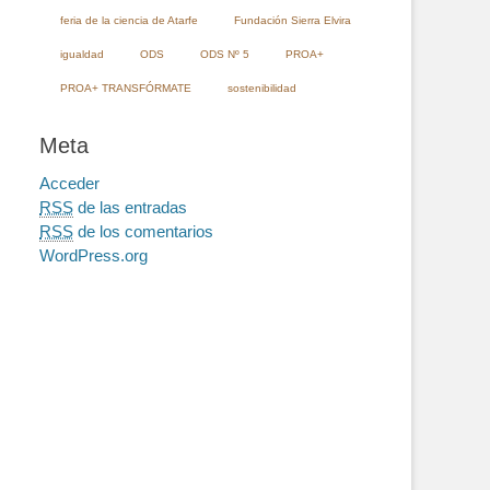
feria de la ciencia de Atarfe
Fundación Sierra Elvira
igualdad
ODS
ODS Nº 5
PROA+
PROA+ TRANSFÓRMATE
sostenibilidad
Meta
Acceder
RSS
de las entradas
RSS
de los comentarios
WordPress.org