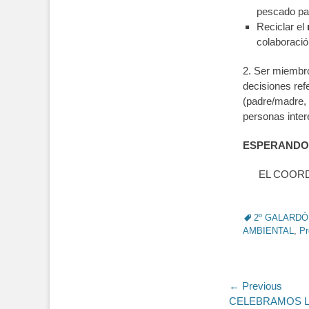
pescado par
Reciclar el
colaboració
2. Ser miembr
decisiones ref
(padre/madre, 
personas inter
ESPERANDO 
EL COOR
Tags
2º GALARD
AMBIENTAL
,
Pr
Navegac
← Previous
Previous
CELEBRAMOS L