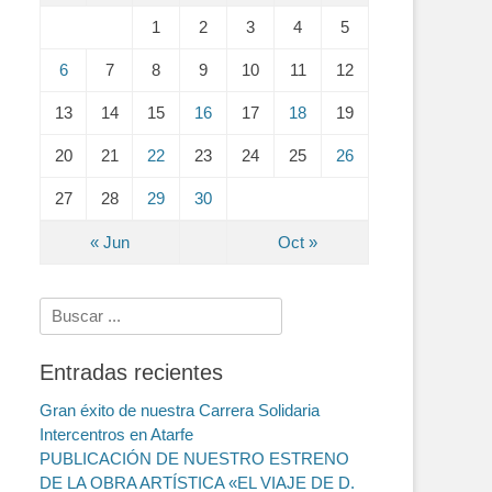
1
2
3
4
5
6
7
8
9
10
11
12
13
14
15
16
17
18
19
20
21
22
23
24
25
26
27
28
29
30
« Jun
Oct »
Search
for:
Entradas recientes
Gran éxito de nuestra Carrera Solidaria
Intercentros en Atarfe
PUBLICACIÓN DE NUESTRO ESTRENO
DE LA OBRA ARTÍSTICA «EL VIAJE DE D.