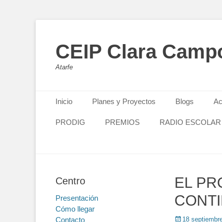
CEIP Clara Camp
Atarfe
Primary Menu
Skip
Inicio
Planes y Proyectos
Blogs
Ac
to
content
PRODIG
PREMIOS
RADIO ESCOLAR
EL P
Centro
CONT
Presentación
Cómo llegar
Contacto
Posted
18 septiembr