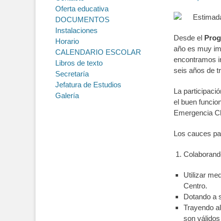
on
Oferta educativa
Estimada
DOCUMENTOS
Instalaciones
Desde el
Prog
Horario
año es muy imp
CALENDARIO ESCOLAR
encontramos i
Libros de texto
seis años de t
Secretaría
Jefatura de Estudios
La participaci
Galería
el buen funcio
Emergencia Cl
Los cauces par
Colaborando
Utilizar me
Centro.
Dotando a 
Trayendo a
son válidos