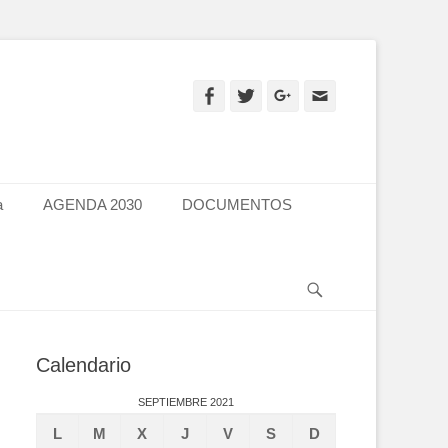
Facebook
Twitter
Googleplus
Email
a
AGENDA 2030
DOCUMENTOS
Search
Calendario
SEPTIEMBRE 2021
L
M
X
J
V
S
D