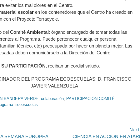
a evitar los mal olores en el Centro.
material escolar
en los contenedores que el Centro ha creado en
n con el Proyecto Terracycle.
o del
Comité Ambiental
: órgano encargado de tomar todas las
erentes al Programa. Puede pertenecer cualquier persona
familiar, técnico, etc) preocupada por hacer un planeta mejor. Las
esadas deben comunicárselo a la Dirección del Centro.
SU PARTICIPACIÓN
, reciban un cordial saludo.
DINADOR DEL PROGRAMA ECOESCUELAS: D. FRANCISCO
JAVIER VALENZUELA
ÓN BANDERA VERDE
,
colaboración
,
PARTICIPACIÓN COMITÉ
ograma Ecoescuelas
ión
Next
A SEMANA EUROPEA
Next
CIENCIA EN ACCIÓN EN ATAR