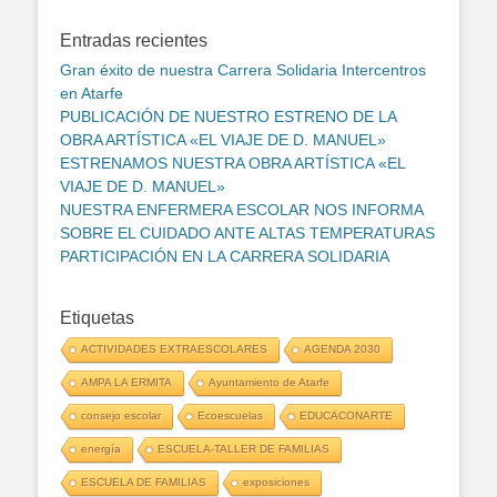
Entradas recientes
Gran éxito de nuestra Carrera Solidaria Intercentros
en Atarfe
PUBLICACIÓN DE NUESTRO ESTRENO DE LA
OBRA ARTÍSTICA «EL VIAJE DE D. MANUEL»
ESTRENAMOS NUESTRA OBRA ARTÍSTICA «EL
VIAJE DE D. MANUEL»
NUESTRA ENFERMERA ESCOLAR NOS INFORMA
SOBRE EL CUIDADO ANTE ALTAS TEMPERATURAS
PARTICIPACIÓN EN LA CARRERA SOLIDARIA
Etiquetas
ACTIVIDADES EXTRAESCOLARES
AGENDA 2030
AMPA LA ERMITA
Ayuntamiento de Atarfe
consejo escolar
Ecoescuelas
EDUCACONARTE
energía
ESCUELA-TALLER DE FAMILIAS
ESCUELA DE FAMILIAS
exposiciones