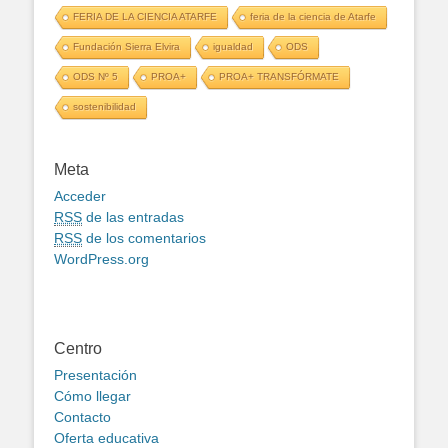
FERIA DE LA CIENCIA ATARFE
feria de la ciencia de Atarfe
Fundación Sierra Elvira
igualdad
ODS
ODS Nº 5
PROA+
PROA+ TRANSFÓRMATE
sostenibilidad
Meta
Acceder
RSS
de las entradas
RSS
de los comentarios
WordPress.org
Centro
Presentación
Cómo llegar
Contacto
Oferta educativa