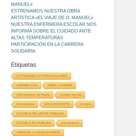
MANUEL»
ESTRENAMOS NUESTRA OBRA
ARTÍSTICA «EL VIAJE DE D. MANUEL»
NUESTRA ENFERMERA ESCOLAR NOS
INFORMA SOBRE EL CUIDADO ANTE
ALTAS TEMPERATURAS
PARTICIPACIÓN EN LA CARRERA
SOLIDARIA
Etiquetas
ACTIVIDADES EXTRAESCOLARES
AGENDA 2030
AMPA LA ERMITA
Ayuntamiento de Atarfe
consejo escolar
Ecoescuelas
EDUCACONARTE
energía
ESCUELA-TALLER DE FAMILIAS
ESCUELA DE FAMILIAS
exposiciones
FERIA DE LA CIENCIA ATARFE