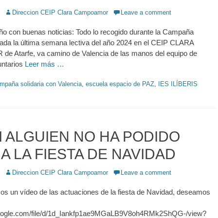
Author
Direccion CEIP Clara Campoamor
Leave a comment
ño con buenas noticias: Todo lo recogido durante la Campaña
izada la última semana lectiva del año 2024 en el CEIP CLARA
Atarfe, va camino de Valencia de las manos del equipo de
ntarios
Leer más …
mpaña solidaria con Valencia
,
escuela espacio de PAZ
,
IES ILÍBERIS
I ALGUIEN NO HA PODIDO
 A LA FIESTA DE NAVIDAD
Author
Direccion CEIP Clara Campoamor
Leave a comment
os un vídeo de las actuaciones de la fiesta de Navidad, deseamos
.google.com/file/d/1d_Iankfp1ae9MGaLB9V8oh4RMk2ShQG-/view?