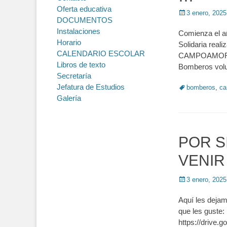
Oferta educativa
Posted
3 enero, 2025
DOCUMENTOS
on
Instalaciones
Comienza el a
Horario
Solidaria real
CALENDARIO ESCOLAR
CAMPOAMOR de 
Libros de texto
Bomberos volu
Secretaría
Jefatura de Estudios
Tags
bomberos
,
ca
Galería
POR S
VENIR
Posted
3 enero, 2025
on
Aquí les dejam
que les guste:
https://drive