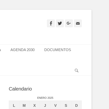
Facebook
Twitter
Googleplus
Email
a
AGENDA 2030
DOCUMENTOS
Search
Calendario
ENERO 2025
L
M
X
J
V
S
D