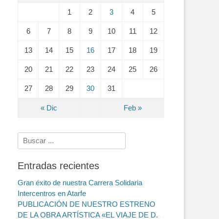
1
2
3
4
5
6
7
8
9
10
11
12
13
14
15
16
17
18
19
20
21
22
23
24
25
26
27
28
29
30
31
« Dic
Feb »
Search
for:
Entradas recientes
Gran éxito de nuestra Carrera Solidaria
Intercentros en Atarfe
PUBLICACIÓN DE NUESTRO ESTRENO
DE LA OBRA ARTÍSTICA «EL VIAJE DE D.