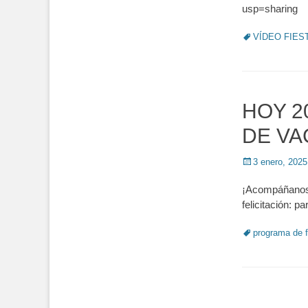
usp=sharing
Tags
VÍDEO FIES
HOY 2
DE VA
Posted
3 enero, 2025
on
¡Acompáñanos 
felicitación: pa
Tags
programa de f