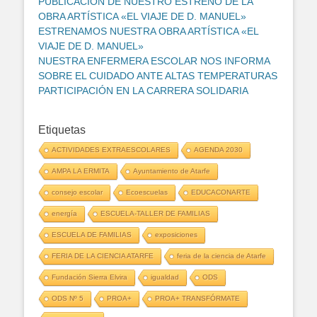
PUBLICACIÓN DE NUESTRO ESTRENO DE LA
OBRA ARTÍSTICA «EL VIAJE DE D. MANUEL»
ESTRENAMOS NUESTRA OBRA ARTÍSTICA «EL
VIAJE DE D. MANUEL»
NUESTRA ENFERMERA ESCOLAR NOS INFORMA
SOBRE EL CUIDADO ANTE ALTAS TEMPERATURAS
PARTICIPACIÓN EN LA CARRERA SOLIDARIA
Etiquetas
ACTIVIDADES EXTRAESCOLARES
AGENDA 2030
AMPA LA ERMITA
Ayuntamiento de Atarfe
consejo escolar
Ecoescuelas
EDUCACONARTE
energía
ESCUELA-TALLER DE FAMILIAS
ESCUELA DE FAMILIAS
exposiciones
FERIA DE LA CIENCIA ATARFE
feria de la ciencia de Atarfe
Fundación Sierra Elvira
igualdad
ODS
ODS Nº 5
PROA+
PROA+ TRANSFÓRMATE