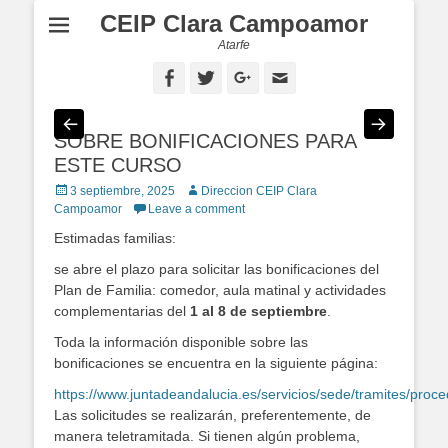
CEIP Clara Campoamor
Atarfe
Facebook
Twitter
Googleplus
Email
SOBRE BONIFICACIONES PARA
ESTE CURSO
Posted
3 septiembre, 2025
Author
Direccion CEIP Clara
on
Campoamor
Leave a comment
Estimadas familias:
se abre el plazo para solicitar las bonificaciones del
Plan de Familia: comedor, aula matinal y actividades
complementarias del
1 al 8 de septiembre
.
Toda la información disponible sobre las
bonificaciones se encuentra en la siguiente página:
https://www.juntadeandalucia.es/servicios/sede/tramites/proce
Las solicitudes se realizarán, preferentemente, de
manera teletramitada. Si tienen algún problema,