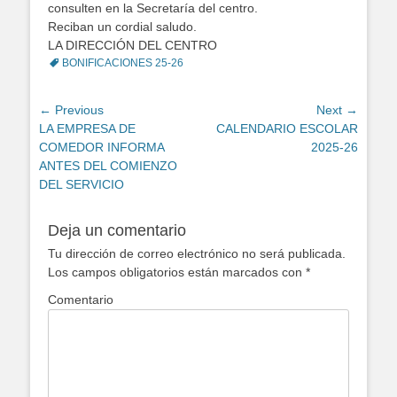
consulten en la Secretaría del centro.
Reciban un cordial saludo.
LA DIRECCIÓN DEL CENTRO
Tags
BONIFICACIONES 25-26
Navegación
← Previous
Next →
Previous
LA EMPRESA DE
Next
CALENDARIO ESCOLAR
de
post:
COMEDOR INFORMA
post:
2025-26
entradas
ANTES DEL COMIENZO
DEL SERVICIO
Deja un comentario
Tu dirección de correo electrónico no será publicada.
Los campos obligatorios están marcados con
*
Comentario