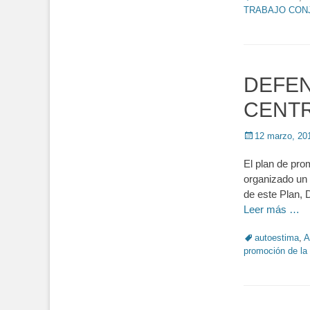
TRABAJO CON
DEFEN
CENT
Posted
12 marzo, 20
on
El plan de pro
organizado un
de este Plan, 
Leer más …
Tags
autoestima
,
A
promoción de la