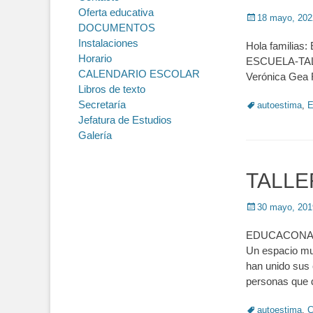
Oferta educativa
Posted
18 mayo, 202
DOCUMENTOS
on
Instalaciones
Hola familias: 
Horario
ESCUELA-TALLE
CALENDARIO ESCOLAR
Verónica Gea 
Libros de texto
Secretaría
Tags
autoestima
,
E
Jefatura de Estudios
Galería
TALL
Posted
30 mayo, 201
on
EDUCACONARTE 
Un espacio mul
han unido sus 
personas que d
Tags
autoestima
,
C