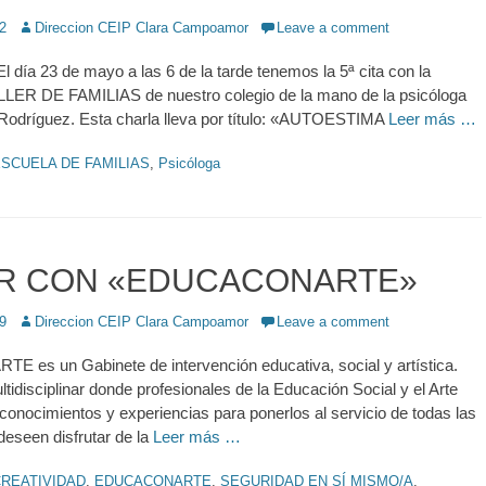
2
Author
Direccion CEIP Clara Campoamor
Leave a comment
El día 23 de mayo a las 6 de la tarde tenemos la 5ª cita con la
R DE FAMILIAS de nuestro colegio de la mano de la psicóloga
Rodríguez. Esta charla lleva por título: «AUTOESTIMA
Leer más …
SCUELA DE FAMILIAS
,
Psicóloga
ER CON «EDUCACONARTE»
9
Author
Direccion CEIP Clara Campoamor
Leave a comment
es un Gabinete de intervención educativa, social y artística.
tidisciplinar donde profesionales de la Educación Social y el Arte
conocimientos y experiencias para ponerlos al servicio de todas las
eseen disfrutar de la
Leer más …
REATIVIDAD
,
EDUCACONARTE
,
SEGURIDAD EN SÍ MISMO/A
,