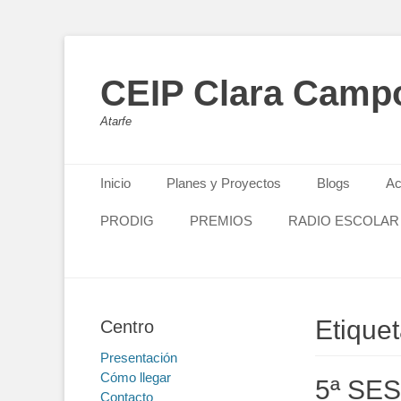
CEIP Clara Camp
Atarfe
Primary Menu
Skip
Inicio
Planes y Proyectos
Blogs
Ac
to
content
PRODIG
PREMIOS
RADIO ESCOLAR
Etique
Centro
Presentación
Cómo llegar
5ª SE
Contacto