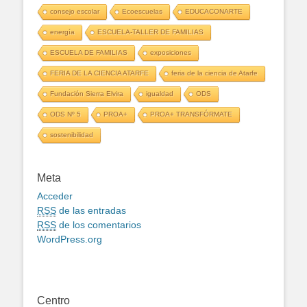
consejo escolar
Ecoescuelas
EDUCACONARTE
energía
ESCUELA-TALLER DE FAMILIAS
ESCUELA DE FAMILIAS
exposiciones
FERIA DE LA CIENCIA ATARFE
feria de la ciencia de Atarfe
Fundación Sierra Elvira
igualdad
ODS
ODS Nº 5
PROA+
PROA+ TRANSFÓRMATE
sostenibilidad
Meta
Acceder
RSS
de las entradas
RSS
de los comentarios
WordPress.org
Centro