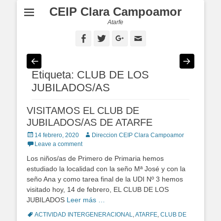
CEIP Clara Campoamor
Atarfe
Facebook
Twitter
Googleplus
Email
Etiqueta: CLUB DE LOS
JUBILADOS/AS
VISITAMOS EL CLUB DE
JUBILADOS/AS DE ATARFE
Posted
14 febrero, 2020
Author
Direccion CEIP Clara Campoamor
on
Leave a comment
Los niños/as de Primero de Primaria hemos
estudiado la localidad con la seño Mª José y con la
seño Ana y como tarea final de la UDI Nº 3 hemos
visitado hoy, 14 de febrero, EL CLUB DE LOS
JUBILADOS
Leer más …
Tags
ACTIVIDAD INTERGENERACIONAL
,
ATARFE
,
CLUB DE