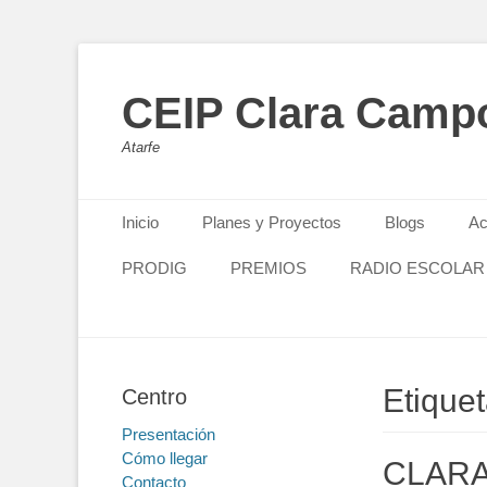
CEIP Clara Camp
Atarfe
Primary Menu
Skip
Inicio
Planes y Proyectos
Blogs
Ac
to
content
PRODIG
PREMIOS
RADIO ESCOLAR
Etiqu
Centro
Presentación
Cómo llegar
CLARA
Contacto