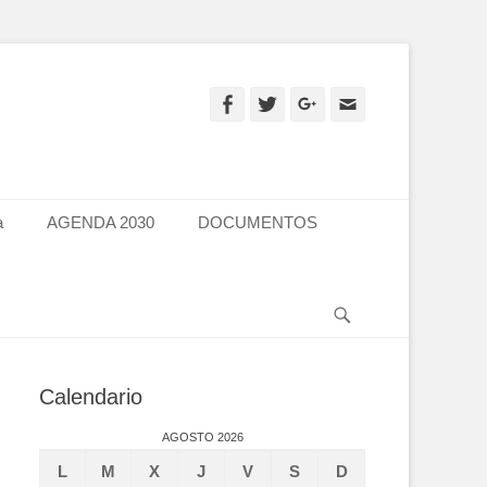
Facebook
Twitter
Googleplus
Email
a
AGENDA 2030
DOCUMENTOS
Search
Calendario
AGOSTO 2026
L
M
X
J
V
S
D