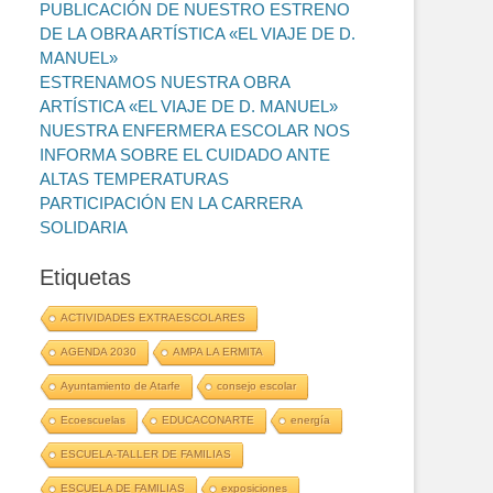
PUBLICACIÓN DE NUESTRO ESTRENO
DE LA OBRA ARTÍSTICA «EL VIAJE DE D.
MANUEL»
ESTRENAMOS NUESTRA OBRA
ARTÍSTICA «EL VIAJE DE D. MANUEL»
NUESTRA ENFERMERA ESCOLAR NOS
INFORMA SOBRE EL CUIDADO ANTE
ALTAS TEMPERATURAS
PARTICIPACIÓN EN LA CARRERA
SOLIDARIA
Etiquetas
ACTIVIDADES EXTRAESCOLARES
AGENDA 2030
AMPA LA ERMITA
Ayuntamiento de Atarfe
consejo escolar
Ecoescuelas
EDUCACONARTE
energía
ESCUELA-TALLER DE FAMILIAS
ESCUELA DE FAMILIAS
exposiciones