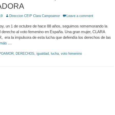
ADORA
19
Author
Direccion CEIP Clara Campoamor
Leave a comment
hoy, un 1 de octubre de hace 88 años, seguimos rememorando la
el derecho al voto femenino en España. Una gran mujer, CLARA
a la impulsora de esta lucha que defendía los derechos de las
 más …
POAMOR
,
DERECHOS
,
igualdad
,
lucha
,
voto femenino