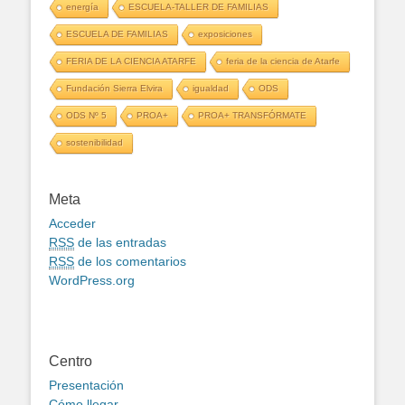
energía
ESCUELA-TALLER DE FAMILIAS
ESCUELA DE FAMILIAS
exposiciones
FERIA DE LA CIENCIA ATARFE
feria de la ciencia de Atarfe
Fundación Sierra Elvira
igualdad
ODS
ODS Nº 5
PROA+
PROA+ TRANSFÓRMATE
sostenibilidad
Meta
Acceder
RSS
de las entradas
RSS
de los comentarios
WordPress.org
Centro
Presentación
Cómo llegar