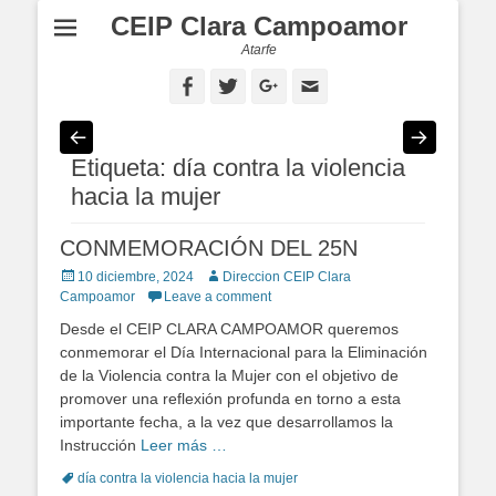
CEIP Clara Campoamor
Atarfe
Facebook
Twitter
Googleplus
Email
Etiqueta: día contra la violencia
hacia la mujer
CONMEMORACIÓN DEL 25N
Posted
10 diciembre, 2024
Author
Direccion CEIP Clara
on
Campoamor
Leave a comment
Desde el CEIP CLARA CAMPOAMOR queremos
conmemorar el Día Internacional para la Eliminación
de la Violencia contra la Mujer con el objetivo de
promover una reflexión profunda en torno a esta
importante fecha, a la vez que desarrollamos la
Instrucción
Leer más …
Tags
día contra la violencia hacia la mujer