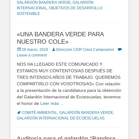
GALARDÓN BANDERA VERDE
,
GALARDÓN
INTERNACIONAL
,
OBJETIVOS DE DESARROLLO
SOSTENIBLE
«UNA BANDERA VERDE PARA
NUESTRO COLE»
Posted
28 marzo, 2019
Author
Direccion CEIP Clara Campoamor
on
Leave a comment
NOS HA LLEGADO ESTE COMUNICADO Y
ESTAMOS MUY CONTENTOS/AS DESPUÉS DE
TRES INTENSOS AÑOS DE TRABAJO. QUEREMOS
COMPARTIRLO CON VOSOTROS/AS» Con relación
a la presentación de la candidatura para la obtención
del Galardón Internacional de Ecoescuelas, tenemos
el honor de
Leer más …
Tags
COMITÉ AMBIENTAL
,
GALARDÓN BANDERA VERDE
,
GALARDÓN INTERNACIONAL DE ECOESCUELAS
Auditoría para el galardón “Bandera