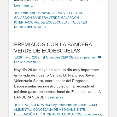
Leer más …
Tags
Comunidad Educativa
,
FRIDAYS FOR FUTURE
,
GALARDÓN BANDERA VERDE
,
GALARDÓN
INTERNACIONAL DE ECOESCUELAS
,
TALLERES
MEDIOAMBIENTALES
PREMIADOS CON LA BANDERA
VERDE DE ECOESCUELAS
Posted
29 mayo, 2019
Author
Direccion CEIP Clara Campoamor
on
Leave a comment
Hoy día 29 de mayo ha sido un día muy importante
en la vida de nuestro Centro. D. Francisco Javier
Valenzuela Sierra, coordinador del Programa
Escoescuelas en nuestro colegio, ha recogido el
máximo galardón internacional de Ecoescuelas: «LA
BANDERA VERDE»
Leer más …
Tags
ADEAC
,
AGENDA 2030
,
Ayuntamiento de Atarfe
,
COMITÉ
AMBIENTAL
,
CONCEJALÍA DE MEDIOAMBIENTE
,
DELEGACIÓN TERRITORIAL DE EDUCACIÓN
,
Ecoescuelas
,