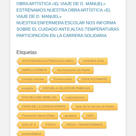
OBRA ARTÍSTICA «EL VIAJE DE D. MANUEL»
ESTRENAMOS NUESTRA OBRA ARTÍSTICA «EL
VIAJE DE D. MANUEL»
NUESTRA ENFERMERA ESCOLAR NOS INFORMA
SOBRE EL CUIDADO ANTE ALTAS TEMPERATURAS
PARTICIPACIÓN EN LA CARRERA SOLIDARIA
Etiquetas
ACTIVIDADES EXTRAESCOLARES
AGENDA 2030
AMPA LA ERMITA
Ayuntamiento de Atarfe
consejo escolar
Ecoescuelas
EDUCACONARTE
energía
ESCUELA-TALLER DE FAMILIAS
ESCUELA DE FAMILIAS
exposiciones
FERIA DE LA CIENCIA ATARFE
feria de la ciencia de Atarfe
Fundación Sierra Elvira
igualdad
ODS
ODS Nº 5
PROA+
PROA+ TRANSFÓRMATE
sostenibilidad