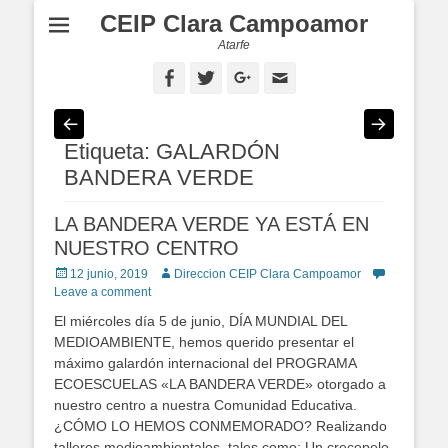
CEIP Clara Campoamor
Atarfe
Facebook
Twitter
Googleplus
Email
Etiqueta: GALARDÓN
BANDERA VERDE
LA BANDERA VERDE YA ESTÁ EN
NUESTRO CENTRO
Posted
12 junio, 2019
Author
Direccion CEIP Clara Campoamor
on
Leave a comment
El miércoles día 5 de junio, DÍA MUNDIAL DEL
MEDIOAMBIENTE, hemos querido presentar el
máximo galardón internacional del PROGRAMA
ECOESCUELAS «LA BANDERA VERDE» otorgado a
nuestro centro a nuestra Comunidad Educativa.
¿CÓMO LO HEMOS CONMEMORADO? Realizando
talleres medioambientales, tales como: Un crecepelo,