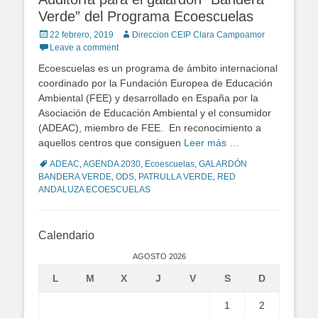
Verde” del Programa Ecoescuelas
Posted
22 febrero, 2019
Author
Direccion CEIP Clara Campoamor
on
Leave a comment
Ecoescuelas es un programa de ámbito internacional
coordinado por la Fundación Europea de Educación
Ambiental (FEE) y desarrollado en España por la
Asociación de Educación Ambiental y el consumidor
(ADEAC), miembro de FEE. En reconocimiento a
aquellos centros que consiguen
Leer más …
Tags
ADEAC
,
AGENDA 2030
,
Ecoescuelas
,
GALARDÓN
BANDERA VERDE
,
ODS
,
PATRULLA VERDE
,
RED
ANDALUZA ECOESCUELAS
Calendario
AGOSTO 2026
L
M
X
J
V
S
D
1
2