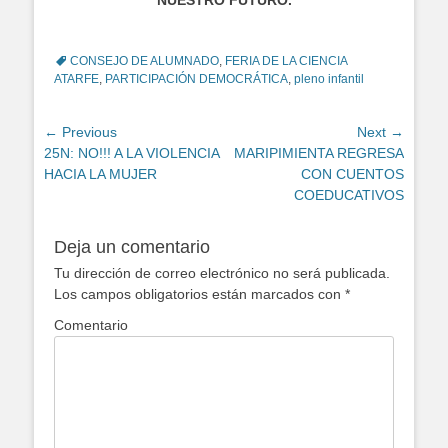
NUESTRO FUTURO.
Tags
CONSEJO DE ALUMNADO
,
FERIA DE LA CIENCIA
ATARFE
,
PARTICIPACIÓN DEMOCRÁTICA
,
pleno infantil
Navegación
← Previous
Next →
Previous
25N: NO!!! A LA VIOLENCIA
Next
MARIPIMIENTA REGRESA
de
post:
HACIA LA MUJER
post:
CON CUENTOS
entradas
COEDUCATIVOS
Deja un comentario
Tu dirección de correo electrónico no será publicada.
Los campos obligatorios están marcados con
*
Comentario