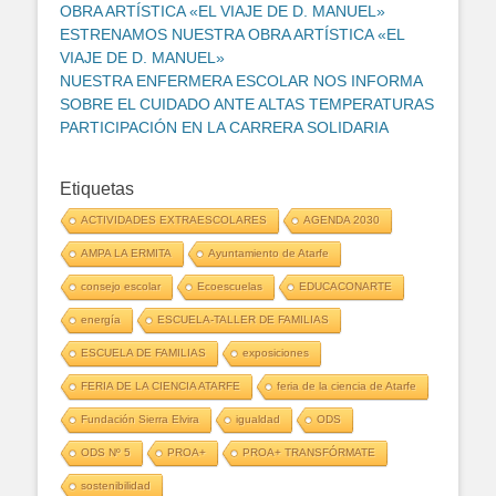
OBRA ARTÍSTICA «EL VIAJE DE D. MANUEL»
ESTRENAMOS NUESTRA OBRA ARTÍSTICA «EL
VIAJE DE D. MANUEL»
NUESTRA ENFERMERA ESCOLAR NOS INFORMA
SOBRE EL CUIDADO ANTE ALTAS TEMPERATURAS
PARTICIPACIÓN EN LA CARRERA SOLIDARIA
Etiquetas
ACTIVIDADES EXTRAESCOLARES
AGENDA 2030
AMPA LA ERMITA
Ayuntamiento de Atarfe
consejo escolar
Ecoescuelas
EDUCACONARTE
energía
ESCUELA-TALLER DE FAMILIAS
ESCUELA DE FAMILIAS
exposiciones
FERIA DE LA CIENCIA ATARFE
feria de la ciencia de Atarfe
Fundación Sierra Elvira
igualdad
ODS
ODS Nº 5
PROA+
PROA+ TRANSFÓRMATE
sostenibilidad