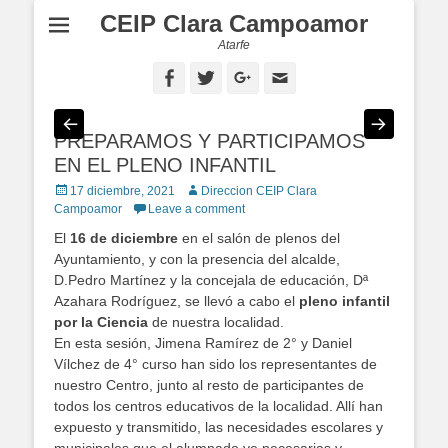
CEIP Clara Campoamor
Atarfe
Facebook
Twitter
Googleplus
Email
PREPARAMOS Y PARTICIPAMOS
EN EL PLENO INFANTIL
Posted
17 diciembre, 2021
Author
Direccion CEIP Clara
on
Campoamor
Leave a comment
El
16 de diciembre
en el salón de plenos del
Ayuntamiento, y con la presencia del alcalde,
D.Pedro Martínez y la concejala de educación, Dª
Azahara Rodríguez, se llevó a cabo el
pleno infantil
por la Ciencia
de nuestra localidad.
En esta sesión, Jimena Ramírez de 2° y Daniel
Vílchez de 4° curso han sido los representantes de
nuestro Centro, junto al resto de participantes de
todos los centros educativos de la localidad. Allí han
expuesto y transmitido, las necesidades escolares y