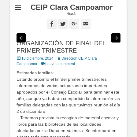
CEIP Clara Campoamor
Atarfe
Facebook
Twitter
Googleplus
Email
ORGANIZACIÓN DE FINAL DEL
PRIMER TRIMESTRE
Posted
10 diciembre, 2024
Author
Direccion CEIP Clara
on
Campoamor
Leave a comment
Estimadas familias:
Estando próximo el fin del primer trimestre, les
informamos de varias actuaciones importantes
aprobados por el Consejo Escolar para terminar este
año, aunque ya habrán compartido la información las
familias delegadas con las que tuvimos reunión el día
2 de diciembre:
– Tenemos prevista la recogida de material escolar y
libros para las bibliotecas de las localidades
afectadas por la Dana en Valencia. Se informará en