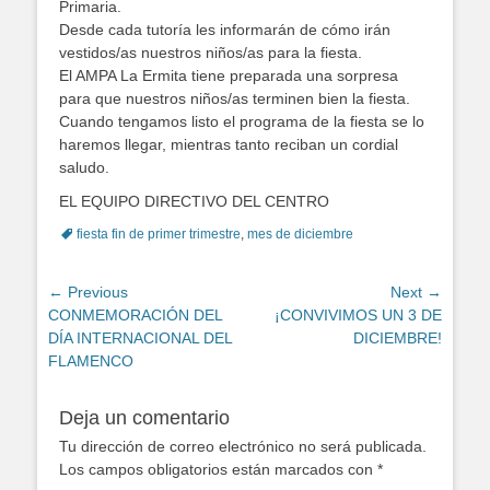
Primaria.
Desde cada tutoría les informarán de cómo irán
vestidos/as nuestros niños/as para la fiesta.
El AMPA La Ermita tiene preparada una sorpresa
para que nuestros niños/as terminen bien la fiesta.
Cuando tengamos listo el programa de la fiesta se lo
haremos llegar, mientras tanto reciban un cordial
saludo.
EL EQUIPO DIRECTIVO DEL CENTRO
Tags
fiesta fin de primer trimestre
,
mes de diciembre
Navegación
← Previous
Next →
Previous
CONMEMORACIÓN DEL
Next
¡CONVIVIMOS UN 3 DE
de
post:
DÍA INTERNACIONAL DEL
post:
DICIEMBRE!
entradas
FLAMENCO
Deja un comentario
Tu dirección de correo electrónico no será publicada.
Los campos obligatorios están marcados con
*