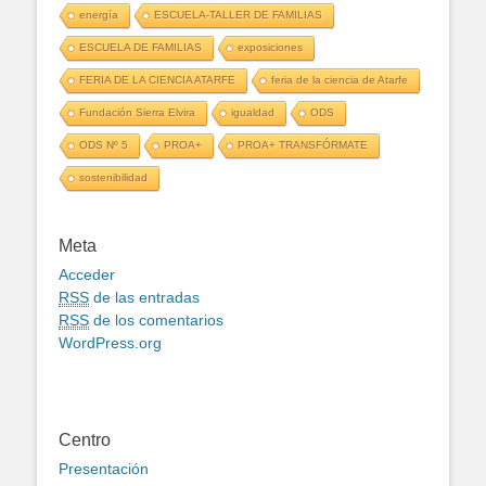
energía
ESCUELA-TALLER DE FAMILIAS
ESCUELA DE FAMILIAS
exposiciones
FERIA DE LA CIENCIA ATARFE
feria de la ciencia de Atarfe
Fundación Sierra Elvira
igualdad
ODS
ODS Nº 5
PROA+
PROA+ TRANSFÓRMATE
sostenibilidad
Meta
Acceder
RSS
de las entradas
RSS
de los comentarios
WordPress.org
Centro
Presentación