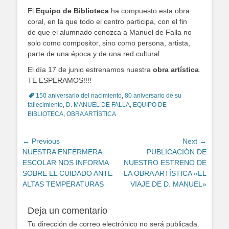
El
Equipo de Biblioteca
ha compuesto esta obra
coral, en la que todo el centro participa, con el fin
de que el alumnado conozca a Manuel de Falla no
solo como compositor, sino como persona, artista,
parte de una época y de una red cultural.
El día 17 de junio estrenamos nuestra
obra artística
.
TE ESPERAMOS!!!!
Tags
150 aniversario del nacimiento
,
80 aniversario de su
fallecimiento
,
D. MANUEL DE FALLA
,
EQUIPO DE
BIBLIOTECA
,
OBRA ARTÍSTICA
Navegación
← Previous
Next →
Previous
NUESTRA ENFERMERA
Next
PUBLICACIÓN DE
de
post:
ESCOLAR NOS INFORMA
post:
NUESTRO ESTRENO DE
entradas
SOBRE EL CUIDADO ANTE
LA OBRA ARTÍSTICA «EL
ALTAS TEMPERATURAS
VIAJE DE D. MANUEL»
Deja un comentario
Tu dirección de correo electrónico no será publicada.