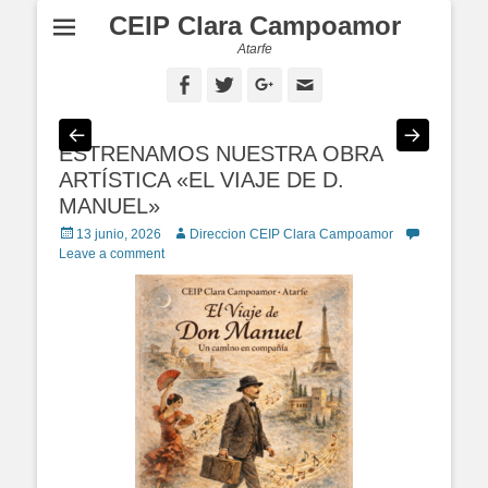
CEIP Clara Campoamor
Atarfe
Facebook
Twitter
Googleplus
Email
ESTRENAMOS NUESTRA OBRA
ARTÍSTICA «EL VIAJE DE D.
MANUEL»
Posted
13 junio, 2026
Author
Direccion CEIP Clara Campoamor
on
Leave a comment