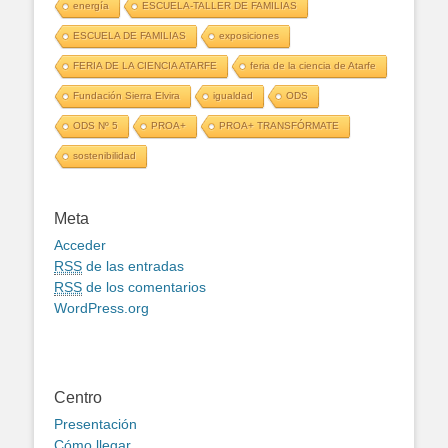
energía
ESCUELA-TALLER DE FAMILIAS
ESCUELA DE FAMILIAS
exposiciones
FERIA DE LA CIENCIA ATARFE
feria de la ciencia de Atarfe
Fundación Sierra Elvira
igualdad
ODS
ODS Nº 5
PROA+
PROA+ TRANSFÓRMATE
sostenibilidad
Meta
Acceder
RSS
de las entradas
RSS
de los comentarios
WordPress.org
Centro
Presentación
Cómo llegar