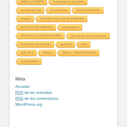
AMPA LA ERMITA
Ayuntamiento de Atarfe
consejo escolar
Ecoescuelas
EDUCACONARTE
energía
ESCUELA-TALLER DE FAMILIAS
ESCUELA DE FAMILIAS
exposiciones
FERIA DE LA CIENCIA ATARFE
feria de la ciencia de Atarfe
Fundación Sierra Elvira
igualdad
ODS
ODS Nº 5
PROA+
PROA+ TRANSFÓRMATE
sostenibilidad
Meta
Acceder
RSS
de las entradas
RSS
de los comentarios
WordPress.org