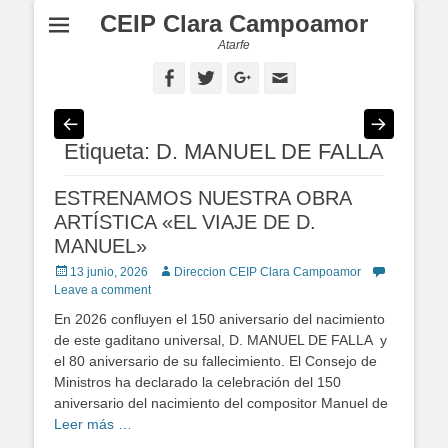
CEIP Clara Campoamor
Atarfe
Facebook
Twitter
Googleplus
Email
Etiqueta: D. MANUEL DE FALLA
ESTRENAMOS NUESTRA OBRA
ARTÍSTICA «EL VIAJE DE D.
MANUEL»
Posted
13 junio, 2026
Author
Direccion CEIP Clara Campoamor
on
Leave a comment
En 2026 confluyen el 150 aniversario del nacimiento
de este gaditano universal, D. MANUEL DE FALLA y
el 80 aniversario de su fallecimiento. El Consejo de
Ministros ha declarado la celebración del 150
aniversario del nacimiento del compositor Manuel de
Leer más …