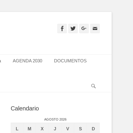
Facebook
Twitter
Googleplus
Email
a
AGENDA 2030
DOCUMENTOS
Search
Calendario
AGOSTO 2026
L
M
X
J
V
S
D