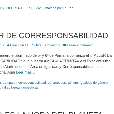
MA
,
DIFERENTE
,
ESPECIAL
,
marcha por La Paz
R DE CORRESPONSABILIDAD
018
Author
Direccion CEIP Clara Campoamor
Leave a comment
 febrero el alumnado de 5º y 6º de Primaria comenzó el «TALLER DE
ILIDAD» que nuestra AMPA «LA ERMITA» y el Excelentísimo
e Atarfe desde el Área de Igualdad y Corresponsabilidad han
cha. Aquí
Leer más …
r
,
compartir
,
corresponsabilidad
,
estereotipos
,
género
,
igualdad de género
,
d
,
taller
,
tareas domésticas