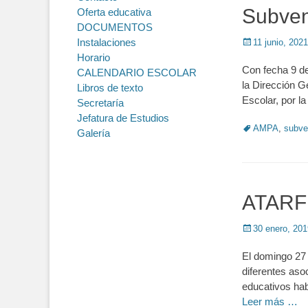
Subven
Oferta educativa
DOCUMENTOS
Instalaciones
Posted
11 junio, 2021
on
Horario
Con fecha 9 de
CALENDARIO ESCOLAR
la Dirección G
Libros de texto
Escolar, por l
Secretaría
Jefatura de Estudios
Tags
AMPA
,
subve
Galería
ATARF
Posted
30 enero, 201
on
El domingo 27 
diferentes aso
educativos hab
Leer más …