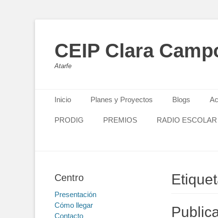
CEIP Clara Camp
Atarfe
Primary Menu
Skip
Inicio
Planes y Proyectos
Blogs
Ac
to
content
PRODIG
PREMIOS
RADIO ESCOLAR
Etique
Centro
Presentación
Cómo llegar
Public
Contacto