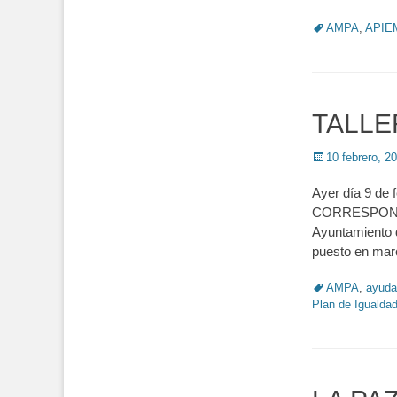
Tags
AMPA
,
APIE
TALLE
Posted
10 febrero, 2
on
Ayer día 9 de
CORRESPONSAB
Ayuntamiento d
puesto en mar
Tags
AMPA
,
ayuda
Plan de Igualda