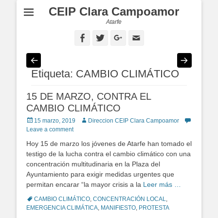
CEIP Clara Campoamor
Atarfe
Facebook
Twitter
Googleplus
Email
Etiqueta: CAMBIO CLIMÁTICO
15 DE MARZO, CONTRA EL
CAMBIO CLIMÁTICO
Posted
15 marzo, 2019
Author
Direccion CEIP Clara Campoamor
on
Leave a comment
Hoy 15 de marzo los jóvenes de Atarfe han tomado el
testigo de la lucha contra el cambio climático con una
concentración multitudinaria en la Plaza del
Ayuntamiento para exigir medidas urgentes que
permitan encarar “la mayor crisis a la
Leer más …
Tags
CAMBIO CLIMÁTICO
,
CONCENTRACIÓN LOCAL
,
EMERGENCIA CLIMÁTICA
,
MANIFIESTO
,
PROTESTA