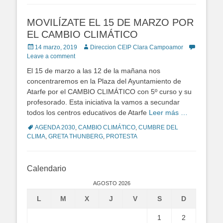
MOVILÍZATE EL 15 DE MARZO POR
EL CAMBIO CLIMÁTICO
Posted
14 marzo, 2019
Author
Direccion CEIP Clara Campoamor
on
Leave a comment
El 15 de marzo a las 12 de la mañana nos
concentraremos en la Plaza del Ayuntamiento de
Atarfe por el CAMBIO CLIMÁTICO con 5º curso y su
profesorado. Esta iniciativa la vamos a secundar
todos los centros educativos de Atarfe
Leer más …
Tags
AGENDA 2030
,
CAMBIO CLIMÁTICO
,
CUMBRE DEL
CLIMA
,
GRETA THUNBERG
,
PROTESTA
Calendario
AGOSTO 2026
L
M
X
J
V
S
D
1
2