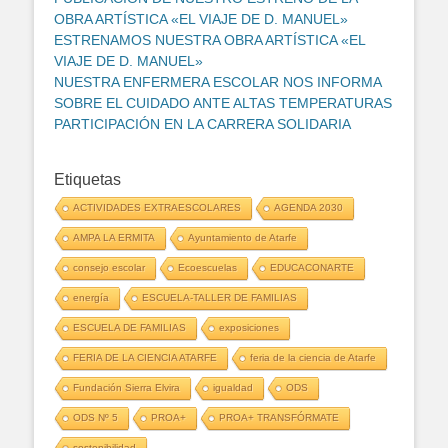
OBRA ARTÍSTICA «EL VIAJE DE D. MANUEL»
ESTRENAMOS NUESTRA OBRA ARTÍSTICA «EL
VIAJE DE D. MANUEL»
NUESTRA ENFERMERA ESCOLAR NOS INFORMA
SOBRE EL CUIDADO ANTE ALTAS TEMPERATURAS
PARTICIPACIÓN EN LA CARRERA SOLIDARIA
Etiquetas
ACTIVIDADES EXTRAESCOLARES
AGENDA 2030
AMPA LA ERMITA
Ayuntamiento de Atarfe
consejo escolar
Ecoescuelas
EDUCACONARTE
energía
ESCUELA-TALLER DE FAMILIAS
ESCUELA DE FAMILIAS
exposiciones
FERIA DE LA CIENCIA ATARFE
feria de la ciencia de Atarfe
Fundación Sierra Elvira
igualdad
ODS
ODS Nº 5
PROA+
PROA+ TRANSFÓRMATE
sostenibilidad